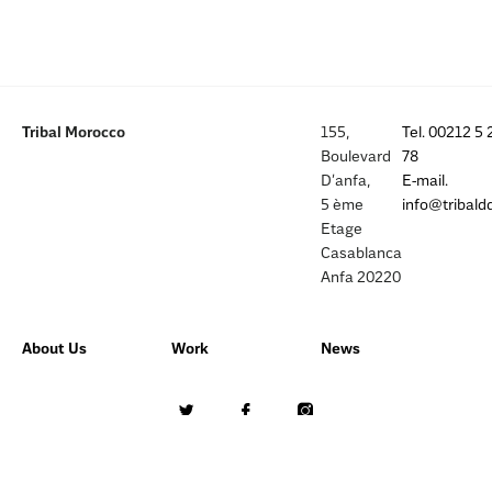
Tribal Morocco
155,
Tel. 00212 5 
Boulevard
78
D’anfa,
E-mail.
5 ème
info@tribald
Etage
Casablanca
Anfa 20220
About Us
Work
News
Home
Work