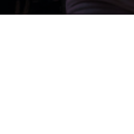
Spotify rebaptise sa playlist
phare “RapMaroc” par
ABATERA de manière à
refléter au mieux la
dynamique de la scène.
À travers un film viral, un nouveau nom et un
rebranding, l’idée était de présenter “Abatera” comme